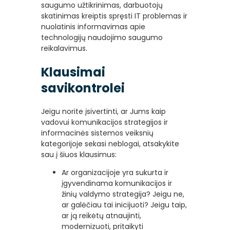
saugumo užtikrinimas, darbuotojų
skatinimas kreiptis spręsti IT problemas ir
nuolatinis informavimas apie
technologijų naudojimo saugumo
reikalavimus.
Klausimai
savikontrolei
Jeigu norite įsivertinti, ar Jums kaip
vadovui komunikacijos strategijos ir
informacinės sistemos veiksnių
kategorijoje sekasi neblogai, atsakykite
sau į šiuos klausimus:
Ar organizacijoje yra sukurta ir
įgyvendinama komunikacijos ir
žinių valdymo strategija? Jeigu ne,
ar galėčiau tai inicijuoti? Jeigu taip,
ar ją reikėtų atnaujinti,
modernizuoti, pritaikyti