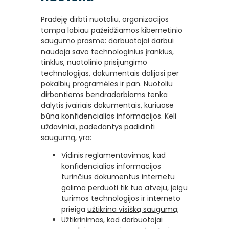
Pradėję dirbti nuotoliu, organizacijos
tampa labiau pažeidžiamos kibernetinio
saugumo prasme: darbuotojai darbui
naudoja savo technologinius įrankius,
tinklus, nuotolinio prisijungimo
technologijas, dokumentais dalijasi per
pokalbių programėles ir pan. Nuotoliu
dirbantiems bendradarbiams tenka
dalytis įvairiais dokumentais, kuriuose
būna konfidencialios informacijos. Keli
uždaviniai, padedantys padidinti
saugumą, yra:
Vidinis reglamentavimas, kad
konfidencialios informacijos
turinčius dokumentus internetu
galima perduoti tik tuo atveju, jeigu
turimos technologijos ir interneto
prieiga
užtikrina visišką saugumą
;
Užtikrinimas, kad darbuotojai