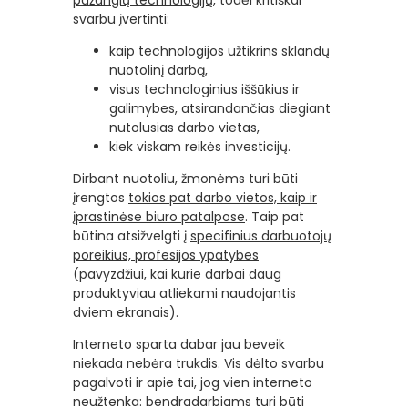
svarbu įvertinti:
kaip technologijos užtikrins sklandų
nuotolinį darbą,
visus technologinius iššūkius ir
galimybes, atsirandančias diegiant
nutolusias darbo vietas,
kiek viskam reikės investicijų.
Dirbant nuotoliu, žmonėms turi būti
įrengtos
tokios pat darbo vietos, kaip ir
įprastinėse biuro patalpose
. Taip pat
būtina atsižvelgti į
specifinius darbuotojų
poreikius, profesijos ypatybes
(pavyzdžiui, kai kurie darbai daug
produktyviau atliekami naudojantis
dviem ekranais).
Interneto sparta dabar jau beveik
niekada nebėra trukdis. Vis dėlto svarbu
pagalvoti ir apie tai, jog vien interneto
neužtenka: bendradarbiams turi būti