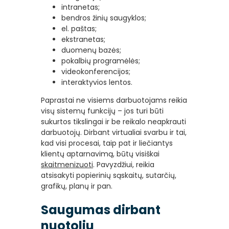
intranetas;
bendros žinių saugyklos;
el. paštas;
ekstranetas;
duomenų bazės;
pokalbių programėlės;
videokonferencijos;
interaktyvios lentos.
Paprastai ne visiems darbuotojams reikia
visų sistemų funkcijų – jos turi būti
sukurtos tikslingai ir be reikalo neapkrauti
darbuotojų. Dirbant virtualiai svarbu ir tai,
kad visi procesai, taip pat ir liečiantys
klientų aptarnavimą, būtų visiškai
skaitmenizuoti
. Pavyzdžiui, reikia
atsisakyti popierinių sąskaitų, sutarčių,
grafikų, planų ir pan.
Saugumas dirbant
nuotoliu