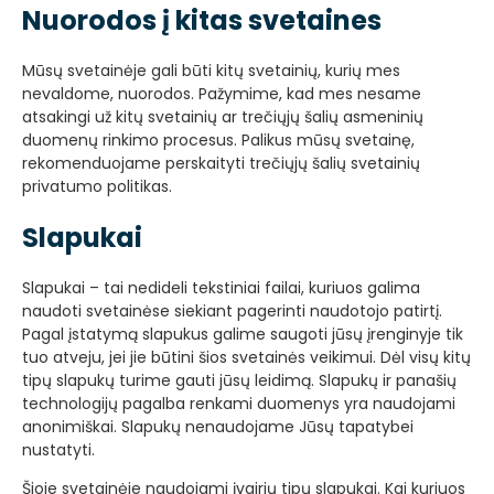
Nuorodos į kitas svetaines
Mūsų svetainėje gali būti kitų svetainių, kurių mes
nevaldome, nuorodos. Pažymime, kad mes nesame
atsakingi už kitų svetainių ar trečiųjų šalių asmeninių
duomenų rinkimo procesus. Palikus mūsų svetainę,
rekomenduojame perskaityti trečiųjų šalių svetainių
privatumo politikas.
Slapukai
Slapukai – tai nedideli tekstiniai failai, kuriuos galima
naudoti svetainėse siekiant pagerinti naudotojo patirtį.
Pagal įstatymą slapukus galime saugoti jūsų įrenginyje tik
tuo atveju, jei jie būtini šios svetainės veikimui. Dėl visų kitų
tipų slapukų turime gauti jūsų leidimą. Slapukų ir panašių
technologijų pagalba renkami duomenys yra naudojami
anonimiškai. Slapukų nenaudojame Jūsų tapatybei
nustatyti.
Šioje svetainėje naudojami įvairių tipų slapukai. Kai kuriuos