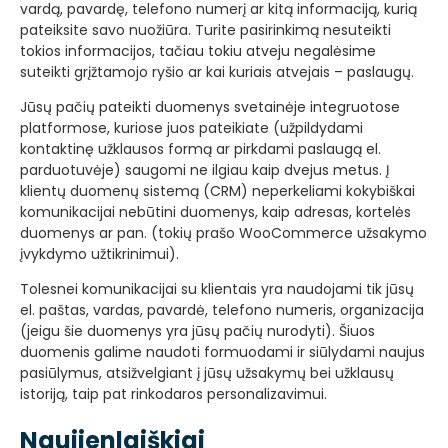
vardą, pavardę, telefono numerį ar kitą informaciją, kurią
pateiksite savo nuožiūra. Turite pasirinkimą nesuteikti
tokios informacijos, tačiau tokiu atveju negalėsime
suteikti grįžtamojo ryšio ar kai kuriais atvejais – paslaugų.
Jūsų pačių pateikti duomenys svetainėje integruotose
platformose, kuriose juos pateikiate (užpildydami
kontaktinę užklausos formą ar pirkdami paslaugą el.
parduotuvėje) saugomi ne ilgiau kaip dvejus metus. Į
klientų duomenų sistemą (CRM) neperkeliami kokybiškai
komunikacijai nebūtini duomenys, kaip adresas, kortelės
duomenys ar pan. (tokių prašo WooCommerce užsakymo
įvykdymo užtikrinimui).
Tolesnei komunikacijai su klientais yra naudojami tik jūsų
el. paštas, vardas, pavardė, telefono numeris, organizacija
(jeigu šie duomenys yra jūsų pačių nurodyti). Šiuos
duomenis galime naudoti formuodami ir siūlydami naujus
pasiūlymus, atsižvelgiant į jūsų užsakymų bei užklausų
istoriją, taip pat rinkodaros personalizavimui.
Naujienlaiškiai