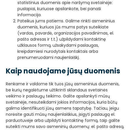
statistinius duomenis apie naršymą svetainėje:
puslapiai, kuriuose apsilankote, bei panaši
informacija.
Pateikus jums patiems. Galime rinkti asmeninius
duomenis, kuriuos jūs mums patys suteikiate
(vardas, pavardė, organizacijos pavadinimas, el.
pašto adresas ir t.t.) užpildydami kontaktinę
užklausos formą, užsakydami paslaugas,
kreipdamiesi nurodytais kontaktais arba
prenumeruodami naujienlaiškį.
Kaip naudojame jūsų duomenis
Renkame ir valdome tik tuos jūsų asmeninius duomenis,
be kurių negalėtume užtikrinti sklandaus svetainės
veikimo ir paslaugų teikimo. Galite apsilankyti mūsų
svetainėje, nesuteikdami jokios informacijos, kuria būtų
galima identifikuoti jūsų asmens tapatybę. Tačiau, jeigu
norėsite gauti mūsų naujienlaiškius, įsigyti paslaugą el.
parduotuvėje arba užpildyti kontaktinę formą, taip galite
suteikti mums savo asmeninių duomenų: el. pašto adresą,