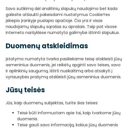
Savo sutikimą dėl analitinių slapukų naudojimo bet kada
galėsite atšaukti pakeisdami nustatymus CookieYes
įskiepio įrankyje puslapio apačioje. Čia yra ir visas
naudojamų slapukų sąrašas su aprašais. Taip pat visose
interneto naršyklėse numatyta galimybė ištrinti slapukus.
Duomenų atskleidimas
Įstatymo numatyta tvarka pasiliekame teisę atskleisti jūsų
asmeninius duomenis, jei reikėtų apginti savo teises, savo
ir aplinkinių saugumą, ištirti nusikaltimą arba atsakyti į
vyriausybės prašymą atskleisti jūsų asmeninius duomenis.
Jūsų teisės
Jūs, kaip duomenų subjektas, turite šias teises:
Teisė būti informuotam apie tai, kaip tvarkome jūsų
duomenis.
Teisė gauti savo informaciją, kokius jūsų duomenis