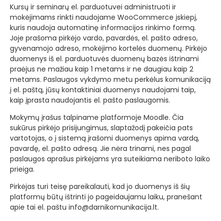
Kursų ir seminarų el. parduotuvei administruoti ir
mokėjimams rinkti naudojame WooCommerce įskiepį,
kuris naudoja automatinę informacijos rinkimo formą.
Joje prašoma pirkėjo vardo, pavardės, el. pašto adreso,
gyvenamojo adreso, mokėjimo kortelės duomenų. Pirkėjo
duomenys iš el. parduotuvės duomenų bazės ištrinami
praėjus ne mažiau kaip 1 metams ir ne daugiau kaip 2
metams. Paslaugos vykdymo metu perkėlus komunikaciją
į el. paštą, jūsų kontaktiniai duomenys naudojami taip,
kaip įprasta naudojantis el. pašto paslaugomis.
Mokymų įrašus talpiname platformoje Moodle. Čia
sukūrus pirkėjo prisijungimus, slaptažodį pakeičia pats
vartotojas, o į sistemą įrašomi duomenys apima vardą,
pavardę, el. pašto adresą. Jie nėra trinami, nes pagal
paslaugos aprašus pirkėjams yra suteikiama neriboto laiko
prieiga.
Pirkėjas turi teisę pareikalauti, kad jo duomenys iš šių
platformų būtų ištrinti jo pageidaujamu laiku, pranešant
apie tai el. paštu info@darnikomunikacija.lt.