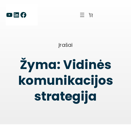
Eiti
prie
YouTube
LinkedIn
Facebook
turinio
Įrašai
Žyma:
Vidinės
komunikacijos
strategija