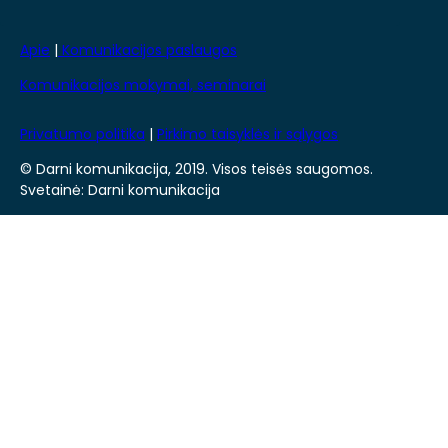
Apie
|
Komunikacijos paslaugos
Komunikacijos mokymai, seminarai
Privatumo politika
|
Pirkimo taisyklės ir sąlygos
© Darni komunikacija, 2019. Visos teisės saugomos.
Svetainė: Darni komunikacija