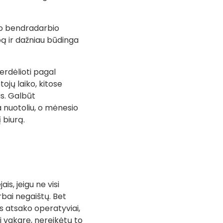
to bendradarbio
pą ir dažniau būdinga
erdėlioti pagal
ojų laiko, kitose
us. Galbūt
ba nuotoliu, o mėnesio
 biurą.
s, jeigu ne visi
rbai negaištų. Bet
us atsako operatyviai,
ai vakare, nereikėtų to