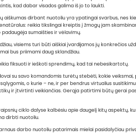
intis, kad dabar visados galima iš jo to laukti.
 aiškumas dirbant nuotoliu yra ypatingai svarbus, nes kie
nenatūralus: reikia tikslingai kreiptis į žmogų jam skambin
p padaugėja sumaišties ir vėlavimų.
džiau, visiems turi būti aiškiai įvardijamos jų konkrečios 
imai bus priimami daug sklandžiau.
kia fiksuoti ir ieškoti sprendimų, kad tai nebesikartotų.
dovai su savo komandomis turėtų stebėti, kokie veiksmai, 
ąlygomis, o kurie – ne, ir per bendrus virtualius susitikimus
ikų ir įtvirtinti veikiančias. Gerąja patirtimi būtų gerai pas
traipsnių ciklo dalyse kalbėsiu apie daugelį kitų aspektų, ku
a dirbti nuotoliu.
 darnaus darbo nuotoliu patarimais mielai pasidalyčiau priv