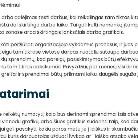
riėmimui.
rba galėjimas tęsti darbus, kai reikalingas tam tikras ki
išta dėl skirtingo darbo laiko. Tai gali kelti nemenką įtam
ko zonose arba skirtingais lanksčiais darbo grafikais.
ikėti peržiūrėti organizacijoje vykdomus procesus, ir juos p
 Jeigu tam tikrose vietose darbas nuotoliu sutaupo darbuot
itokių sprendimų, kad pareigų pasiskirstymas būtų efektyv
ins tam tikras cikliškumas. Pavyzdžiui, per mėnesį visi dir
greitai ir sprendimai būtų priimami laiku, daugelis suguža į
patarimai
reikėtų numatyti, kaip bus derinami sprendimai tais atvejai
vienodu grafiku, arba šiuos grafikus suderinti taip, kad da
ai gali pasakyti, kokiu paros metu jie į laiškus ir skambuči
igu kuris darbuotojas užduotį įvykdo ar į laišką atsako vėl