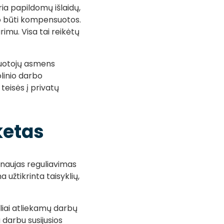
ia papildomų išlaidų,
alo būti kompensuotos.
imu. Visa tai reikėtų
rbuotojų asmens
linio darbo
eisės į privatų
ketas
 naujas reguliavimas
užtikrinta taisyklių,
liai atliekamų darbų
 darbu susijusios