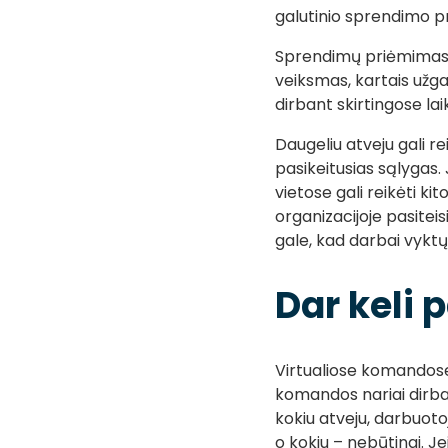
galutinio sprendimo p
Sprendimų priėmimas a
veiksmas, kartais užga
dirbant skirtingose lai
Daugeliu atveju gali re
pasikeitusias sąlygas.
vietose gali reikėti k
organizacijoje pasiteis
gale, kad darbai vyktų 
Dar keli 
Virtualiose komandose 
komandos nariai dirba 
kokiu atveju, darbuotoj
o kokiu – nebūtinai. Je