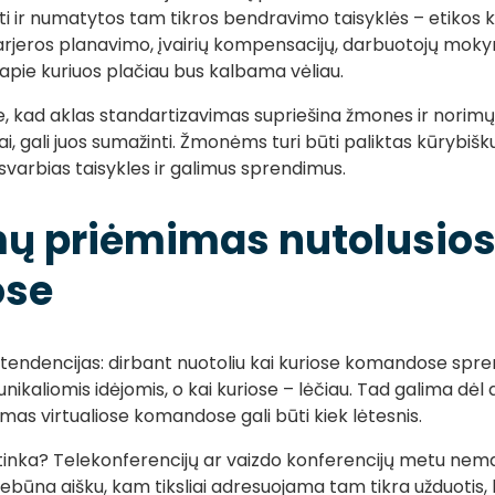
ūti ir numatytos tam tikros bendravimo taisyklės – etikos 
karjeros planavimo, įvairių kompensacijų, darbuotojų mok
apie kuriuos plačiau bus kalbama vėliau.
 kad aklas standartizavimas supriešina žmones ir norimų 
iai, gali juos sumažinti. Žmonėms turi būti paliktas kūrybiš
svarbias taisykles ir galimus sprendimus.
ų priėmimas nutolusio
se
as tendencijas: dirbant nuotoliu kai kuriose komandose spr
 unikaliomis idėjomis, o kai kuriose – lėčiau. Tad galima d
as virtualiose komandose gali būti kiek lėtesnis.
sitinka? Telekonferencijų ar vaizdo konferencijų metu n
ebūna aišku, kam tiksliai adresuojama tam tikra užduotis, k