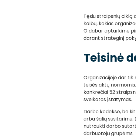
Tęsiu straipsnių ciklą
kalbu, kokias organizaci
O dabar aptarkime pirmą
darant strateginį pokyt
Teisinė d
Organizacijoje dar tik 
teisės aktų normomis. 
konkrečiai 52 straipsn
sveikatos įstatymas.
Darbo kodekse, be kit
arba šalių susitarimu.
nutraukti darbo sutar
darbuotojų grupėms. Ta