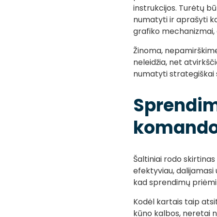
instrukcijos. Turėtų b
numatyti ir aprašyti 
grafiko mechanizmai, 
Žinoma, nepamirškime,
neleidžia, net atvirkšč
numatyti strategiškai 
Sprendim
komando
Šaltiniai rodo skirtin
efektyviau, dalijamasi
kad sprendimų priėmim
Kodėl kartais taip at
kūno kalbos, neretai n