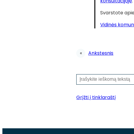
konsultacijoje
.
Svarstote apie
Vidinės komun
«
Ankstesnis
P
a
i
Grįžti į tinklaraštį
e
š
k
a