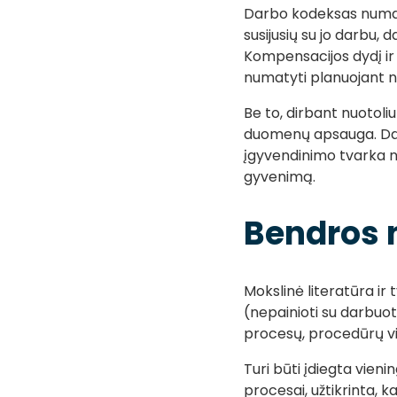
Darbo kodeksas numato
susijusių su jo darbu, 
Kompensacijos dydį ir 
numatyti planuojant n
Be to, dirbant nuotoli
duomenų apsauga. Dar
įgyvendinimo tvarka n
gyvenimą.
Bendros n
Mokslinė literatūra ir
(nepainioti su darbuot
procesų, procedūrų v
Turi būti įdiegta vien
procesai, užtikrinta, 