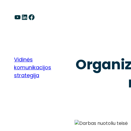
Eiti
prie
YouTube
LinkedIn
Facebook
turinio
Organiz
Vidinės
komunikacijos
strategija