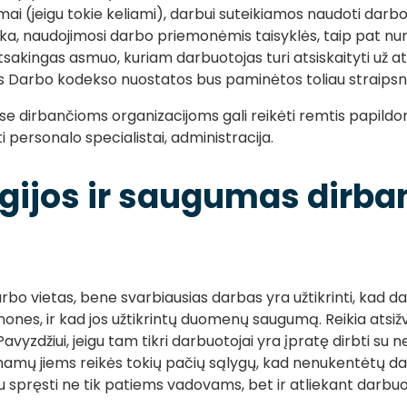
mai (jeigu tokie keliami), darbui suteikiamos naudoti dar
ka, naudojimosi darbo priemonėmis taisyklės, taip pat 
atsakingas asmuo, kuriam darbuotojas turi atsiskaityti už 
os Darbo kodekso nuostatos bus paminėtos toliau straipsn
se dirbančioms organizacijoms gali reikėti remtis papildom
i personalo specialistai, administracija.
gijos ir saugumas dirba
arbo vietas, bene svarbiausias darbas yra užtikrinti, kad da
nes, ir kad jos užtikrintų duomenų saugumą. Reikia atsižvel
avyzdžiui, jeigu tam tikri darbuotojai yra įpratę dirbti su 
 iš namų jiems reikės tokių pačių sąlygų, kad nenukentėtų 
u spręsti ne tik patiems vadovams, bet ir atliekant darbu