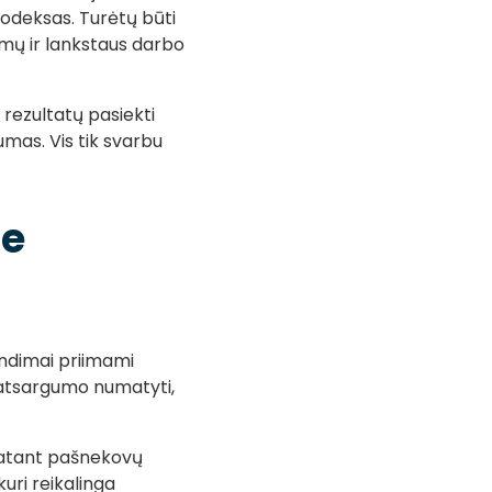
kodeksas. Turėtų būti
ymų ir lankstaus darbo
rezultatų pasiekti
kumas. Vis tik svarbu
se
endimai priimami
ėl atsargumo numatyti,
ematant pašnekovų
uri reikalinga