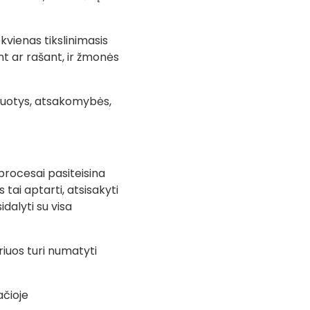
kvienas tikslinimasis
ant ar rašant, ir žmonės
užduotys, atsakomybės,
procesai pasiteisina
 tai aptarti, atsisakyti
idalyti su visa
riuos turi numatyti
ačioje