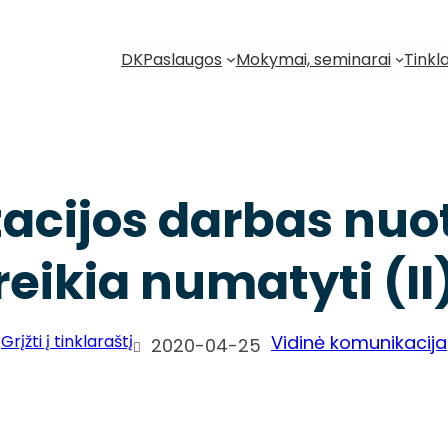
DK
Paslaugos
Mokymai, seminarai
Tinkl
acijos darbas nuot
reikia numatyti (II
Vidinė komunikacija
Grįžti į tinklaraštį
2020-04-25