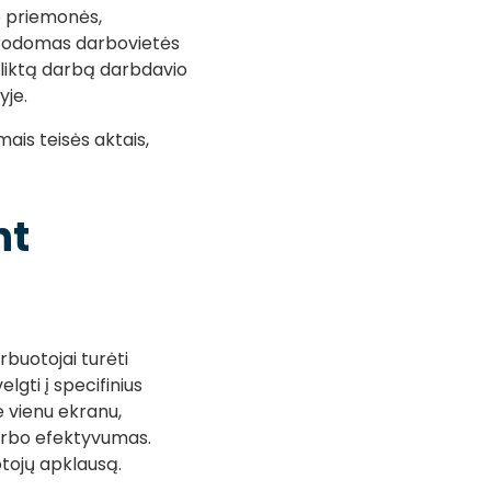
bo priemonės,
nurodomas darbovietės
atliktą darbą darbdavio
yje.
ais teisės aktais,
nt
rbuotojai turėti
gti į specifinius
ne vienu ekranu,
darbo efektyvumas.
otojų apklausą.