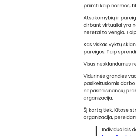
priimti kaip normos, tik
Atsakomybių ir pareigų
dirbant virtualiai yra 
neretai to vengia. Tai
Kas viskas vyktų sklan
pareigos. Taip sprend
Visus nesklandumus rei
Vidurinės grandies va
pasikeitusiomis darbo s
nepasiteisinančių prakt
organizacija.
Šį kartą tiek. Kitose s
organizacija, pereidam
Individualiais