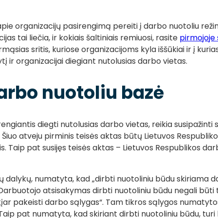
 apie organizacijų pasirengimą pereiti į darbo nuotoliu reži
jas tai liečia, ir kokiais šaltiniais remiuosi, rasite
pirmojoje 
sias sritis, kuriose organizacijoms kyla iššūkiai ir į kurias 
į ir organizacijai diegiant nutolusias darbo vietas.
arbo nuotoliu bazė
rengiantis diegti nutolusias darbo vietas, reikia susipažint
Šiuo atveju pirminis teisės aktas būtų Lietuvos Respubliko
is. Taip pat susijęs teisės aktas – Lietuvos Respublikos dar
ų dalykų, numatyta, kad „dirbti nuotoliniu būdu skiriama
 Darbuotojo atsisakymas dirbti nuotoliniu būdu negali būti 
tįar pakeisti darbo sąlygas“. Tam tikros sąlygos numaty
ip pat numatyta, kad skiriant dirbti nuotoliniu būdu, turi