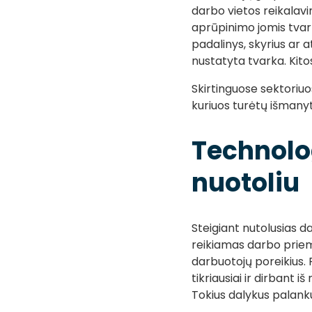
darbo vietos reikalavi
aprūpinimo jomis tvar
padalinys, skyrius ar 
nustatyta tvarka. Kit
Skirtinguose sektoriuo
kuriuos turėtų išmanyt
Technolo
nuotoliu
Steigiant nutolusias d
reikiamas darbo priemo
darbuotojų poreikius. P
tikriausiai ir dirbant
Tokius dalykus palank