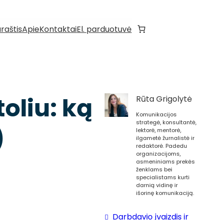
araštis
Apie
Kontaktai
El. parduotuvė
oliu: ką
Rūta Grigolytė
Komunikacijos
strategė, konsultantė,
)
lektorė, mentorė,
ilgametė žurnalistė ir
redaktorė. Padedu
organizacijoms,
asmeniniams prekės
ženklams bei
specialistams kurti
darnią vidinę ir
išorinę komunikaciją.
Darbdavio įvaizdis ir