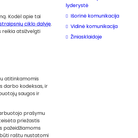
lyderystė
Išorinė komunikacija
mą. Kodėl apie tai
straipsnių ciklo dalyje
.
Vidinė komunikacija
reikia atsižvelgti
Žiniasklaidoje
i su atitinkamomis
s darbo kodeksas, ir
buotojų saugos ir
 darbuotojo prašymu
teisėta priežastis
tos pažeidžiamoms
 būti raštu nustatomi