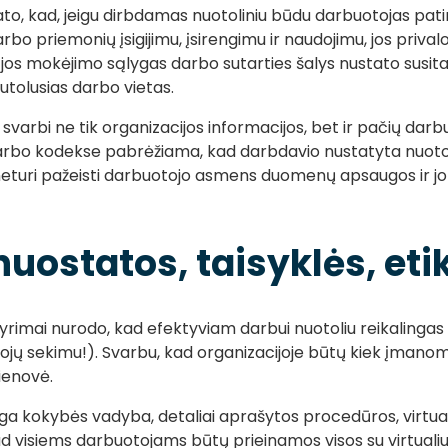
, kad, jeigu dirbdamas nuotoliniu būdu darbuotojas patir
darbo priemonių įsigijimu, įsirengimu ir naudojimu, jos priv
jos mokėjimo sąlygas darbo sutarties šalys nustato susitar
utolusias darbo vietas.
u svarbi ne tik organizacijos informacijos, bet ir pačių da
bo kodekse pabrėžiama, kad darbdavio nustatyta nuoto
eturi pažeisti darbuotojo asmens duomenų apsaugos ir jo t
uostatos, taisyklės, eti
 tyrimai nurodo, kad efektyviam darbui nuotoliu reikalingas
ojų sekimu!). Svarbu, kad organizacijoje būtų kiek įmanoma 
ienovė.
inga kokybės vadyba, detaliai aprašytos procedūros, virtua
kad visiems darbuotojams būtų prieinamos visos su virtualiu