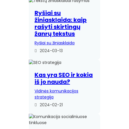
Ryšiai su
žiniasklaida: kaip
rašyti skirtingų
žanrų tekstus
Ryšiai su žiniasklaida
2024-03-13
Kas yra SEO ir kokia
iš jo nauda?
Vidinės komunikacijos
strategija
2024-02-21