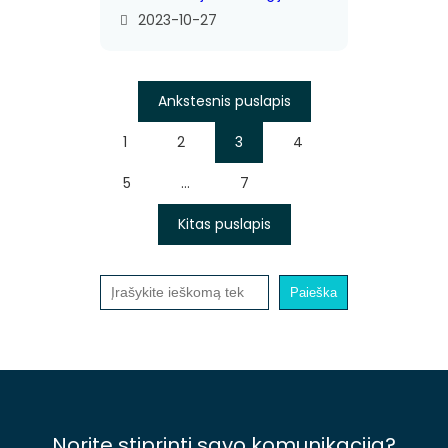
2023-10-27
Ankstesnis puslapis
1
2
3
4
5
…
7
Kitas puslapis
Paieška
Paieška
Norite stiprinti savo komunikaciją?