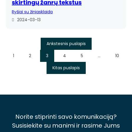
skirtingų žanrų tekstus
Ryšiai su žiniasklaida
2024-03-13
Ankstesnis puslapis
1
2
3
4
5
…
10
Kitas puslapis
Norite stiprinti savo komunikaciją?
Susisiekite su manimi ir rasime Jums