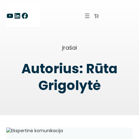
Eiti
prie
YouTube
LinkedIn
Facebook
turinio
Įrašai
Autorius:
Rūta
Grigolytė