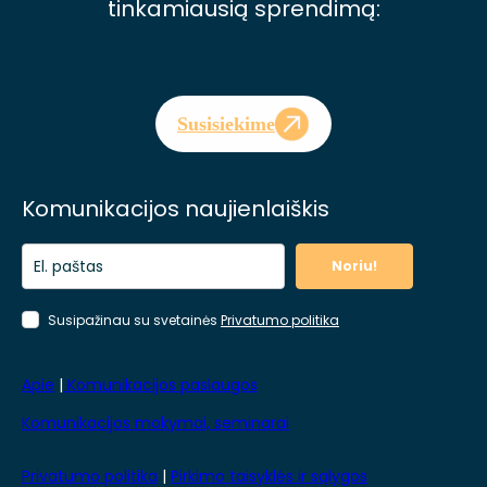
tinkamiausią sprendimą:
Susisiekime
Komunikacijos naujienlaiškis
Noriu!
Susipažinau su svetainės
Privatumo politika
Apie
|
Komunikacijos paslaugos
Komunikacijos mokymai, seminarai
Privatumo politika
|
Pirkimo taisyklės ir sąlygos