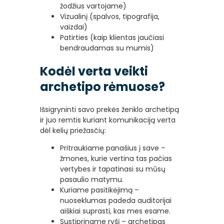
žodžius vartojame)
Vizualinį (spalvos, tipografija,
vaizdai)
Patirties (kaip klientas jaučiasi
bendraudamas su mumis)
Kodėl verta veikti
archetipo rėmuose?
Išsigryninti savo prekės ženklo archetipą
ir juo remtis kuriant komunikaciją verta
dėl kelių priežasčių:
Pritraukiame panašius į save –
žmones, kurie vertina tas pačias
vertybes ir tapatinasi su mūsų
pasaulio matymu.
Kuriame pasitikėjimą –
nuoseklumas padeda auditorijai
aiškiai suprasti, kas mes esame.
Sustipriname ryšį – archetipas