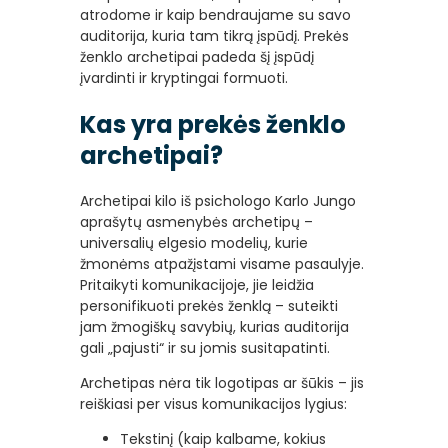
atrodome ir kaip bendraujame su savo
auditorija, kuria tam tikrą įspūdį. Prekės
ženklo archetipai padeda šį įspūdį
įvardinti ir kryptingai formuoti.
Kas yra prekės ženklo
archetipai?
Archetipai kilo iš psichologo Karlo Jungo
aprašytų asmenybės archetipų –
universalių elgesio modelių, kurie
žmonėms atpažįstami visame pasaulyje.
Pritaikyti komunikacijoje, jie leidžia
personifikuoti prekės ženklą – suteikti
jam žmogiškų savybių, kurias auditorija
gali „pajusti“ ir su jomis susitapatinti.
Archetipas nėra tik logotipas ar šūkis – jis
reiškiasi per visus komunikacijos lygius:
Tekstinį (kaip kalbame, kokius