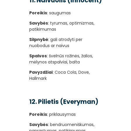
11. Naivuolis (Innocent)
Poreikis
: saugumas
Savybės
: tyrumas, optimizmas,
patikimumas
Silpnybė
: gali atrodyti per
nuobodus ar naivus
Spalvos
: švelnūs rožinės, žalios,
mėlynos atspalviai, balta
Pavyzdžiai
: Coca Cola, Dove,
Hallmark
12. Pilietis (Everyman)
Poreikis
: priklausymas
Savybės
: bendruomeniškumas,
paprastumas, patikimumas