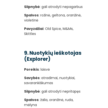
Silpnybė
: gali atrodyti nepagarbus
Spalvos
: rožinė, geltona, oranžinė,
violetinė
Pavyzdžiai
: Old Spice, M&Ms,
Skittles
9. Nuotykių ieškotojas
(Explorer)
Poreikis
: laisvė
Savybės
: atradimai, nuotykiai,
savarankiškumas
Silpnybė
: gali atrodyti nepritapęs
Spalvos
: žalia, oranžinė, ruda,
mėlyna