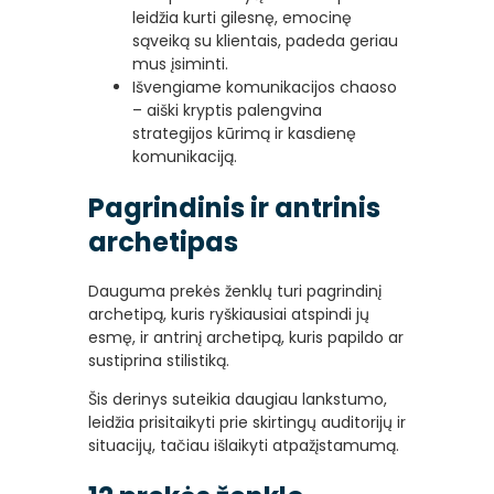
leidžia kurti gilesnę, emocinę
sąveiką su klientais, padeda geriau
mus įsiminti.
Išvengiame komunikacijos chaoso
– aiški kryptis palengvina
strategijos kūrimą ir kasdienę
komunikaciją.
Pagrindinis ir antrinis
archetipas
Dauguma prekės ženklų turi pagrindinį
archetipą, kuris ryškiausiai atspindi jų
esmę, ir antrinį archetipą, kuris papildo ar
sustiprina stilistiką.
Šis derinys suteikia daugiau lankstumo,
leidžia prisitaikyti prie skirtingų auditorijų ir
situacijų, tačiau išlaikyti atpažįstamumą.