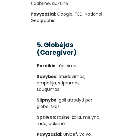
sidabrinė, auksinė
Pavyzdžiai
: Google, TED, National
Geographic
5. Globėjas
(Caregiver)
Poreikis
: rūpinimasis
Savybės
: atsidavimas,
empatija, stiprumas,
saugumas
Silpnybė
: gali atrodyti per
globėjiškas
Spalvos
: rožinė, žalia, mėlyna,
ruda, auksinė
Pavyzdžiai
: Unicef, Volvo,