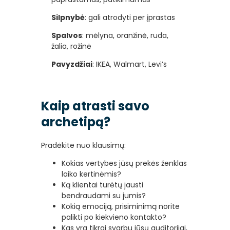
Silpnybė
: gali atrodyti per įprastas
Spalvos
: mėlyna, oranžinė, ruda,
žalia, rožinė
Pavyzdžiai
: IKEA, Walmart, Levi’s
Kaip atrasti savo
archetipą?
Pradėkite nuo klausimų:
Kokias vertybes jūsų prekės ženklas
laiko kertinėmis?
Ką klientai turėtų jausti
bendraudami su jumis?
Kokią emociją, prisiminimą norite
palikti po kiekvieno kontakto?
Kas yra tikrai svarbu jūsų auditorijai,