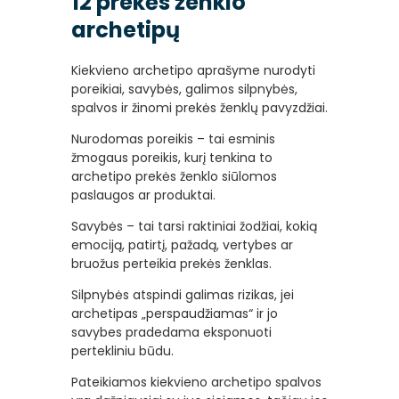
12 prekės ženklo
archetipų
Kiekvieno archetipo aprašyme nurodyti
poreikiai, savybės, galimos silpnybės,
spalvos ir žinomi prekės ženklų pavyzdžiai.
Nurodomas poreikis – tai esminis
žmogaus poreikis, kurį tenkina to
archetipo prekės ženklo siūlomos
paslaugos ar produktai.
Savybės – tai tarsi raktiniai žodžiai, kokią
emociją, patirtį, pažadą, vertybes ar
bruožus perteikia prekės ženklas.
Silpnybės atspindi galimas rizikas, jei
archetipas „perspaudžiamas“ ir jo
savybes pradedama eksponuoti
pertekliniu būdu.
Pateikiamos kiekvieno archetipo spalvos