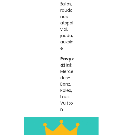
žalios,
raudo
nos
atspal
viai,
juoda,
auksin
ė
Pavyz
džiai
:
Merce
des-
Benz,
Rolex,
Louis
Vuitto
n