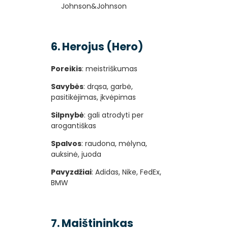
Johnson&Johnson
6. Herojus (Hero)
Poreikis
: meistriškumas
Savybės
: drąsa, garbė,
pasitikėjimas, įkvėpimas
Silpnybė
: gali atrodyti per
arogantiškas
Spalvos
: raudona, mėlyna,
auksinė, juoda
Pavyzdžiai
: Adidas, Nike, FedEx,
BMW
7. Maištininkas