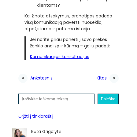
klientams?
Kai žinote atsakymus, archetipas padeda
visą komunikaciją paversti nuoseklia,
atpažįstama ir patikima istorija.
Jei norite giliau panerti į savo prekės
ženklo analizę ir kūrimą – galiu padėti:
Komunikacijos konsultacijos
«
Ankstesnis
Kitas
»
P
Paieška
a
i
e
Grįžti į tinklaraštį
š
k
Rūta Grigolytė
a