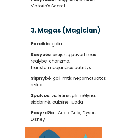
Victoria’s Secret
3. Magas (Magician)
Poreikis
: galia
Savybės
: svajonių pavertimas
realybe, charizma,
transformuojančios patirtys
Silpnybė
: gali imtis nepamatuotos
rizikos
Spalvos
: violetinė, gili mėlyna,
sidabrinė, auksinė, juoda
Pavyzdžiai
: Coca Cola, Dyson,
Disney