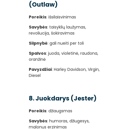
(Outlaw)
Poreikis
: išsilaisvinimas
Savybės
: taisyklių laužymas,
revoliucija, šokiravimas
Silpnybė
: gali nueiti per toli
Spalvos
: juoda, violetinė, raudona,
oranžinė
Pavyzdžiai
: Harley Davidson, Virgin,
Diesel
8. Juokdarys (Jester)
Poreikis
: džiaugsmas
Savybės
: humoras, džiugesys,
malonus erzinimas