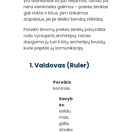
yra dažniausiai su juo siejamos, tačiau jos
nėra vienintelės galimos – prekės ženklas
gali rinktis ir kitus, jam tinkamus
atspalvius, jei jie išlaiko bendrą stilistiką.
Pateikti žinomų prekės ženklų pavyzdžiai
rodo vyraujantį archetipą, tačiau
dauguma jų turi ir kitų archetipų bruožų,
kurie papildo jų komunikaciją.
1. Valdovas (Ruler)
Poreikis
:
kontrolė
Savyb
ės
:
solidu
mas,
galia,
atsako