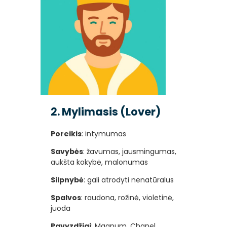
2. Mylimasis (Lover)
Poreikis
: intymumas
Savybės
: žavumas, jausmingumas,
aukšta kokybė, malonumas
Silpnybė
: gali atrodyti nenatūralus
Spalvos
: raudona, rožinė, violetinė,
juoda
Pavyzdžiai
: Magnum, Chanel,