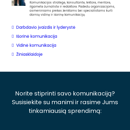
Komunikacijos strategė, konsultantė, lektorė, mentorė,
ilgametė žurnalistė ir redaktorė. Padedu organizacijoms,
asmeniniams prekės ženklams bei specialistams kurti
darnią vidinę ir išorinę komunikaciją.
Darbdavio įvaizdis ir lyderystė
Išorinė komunikacija
Vidinė komunikacija
Žiniasklaidoje
Norite stiprinti savo komunikaciją?
Susisiekite su manimi ir rasime Jums
tinkamiausią sprendimą: