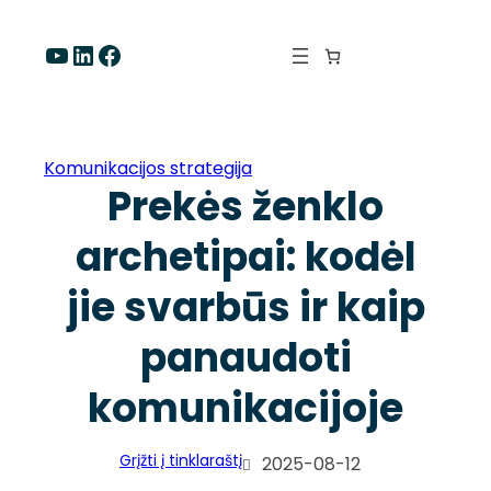
Eiti
prie
YouTube
LinkedIn
Facebook
turinio
Komunikacijos strategija
Prekės ženklo
archetipai: kodėl
jie svarbūs ir kaip
panaudoti
komunikacijoje
Grįžti į tinklaraštį
2025-08-12