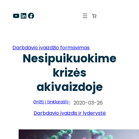
Eiti
prie
YouTube
LinkedIn
Facebook
turinio
Darbdavio įvaizdžio formavimas
Nesipuikuokime
krizės
akivaizdoje
Grįžti į tinklaraštį
2020-03-26
Darbdavio įvaizdis ir lyderystė