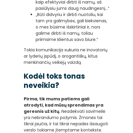
kaip efektyviai dirbti iš namų, aš
pasiūlysiu jums daug naudingesnį…“
„Būti didvyriu ir dirbti nuotoliu, kai
tam yra galimybės, gali kiekvienas,
o mes būsime išskirtiniai ir, nors
galime dirbti iš namų, toliau
priimsime klientus savo biure.“
Tokia komunikacija sukuria ne inovatorių
ar lyderių įspūdį, o arogantiškų, kitus
menkinančių veikėjų vaizdą.
Kodėl toks tonas
neveikia?
Pirma, tik mums patiems gali
atrodyti, kad mūsų sprendimas yra
geresnis už kitų.
Neadekvati savimeilė
yra nebrandumo požymis. Žmonės tai
tikrai jaučia, ir tai tikrai nepadės išsaugoti
verslo tokiame įtemptame kontekste.