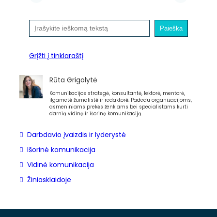
P
Paieška
a
i
e
Grįžti į tinklaraštį
š
k
Rūta Grigolytė
a
Komunikacijos strategė, konsultantė, lektorė, mentorė,
ilgametė žurnalistė ir redaktorė. Padedu organizacijoms,
asmeniniams prekės ženklams bei specialistams kurti
darnią vidinę ir išorinę komunikaciją.
Darbdavio įvaizdis ir lyderystė
Išorinė komunikacija
Vidinė komunikacija
Žiniasklaidoje