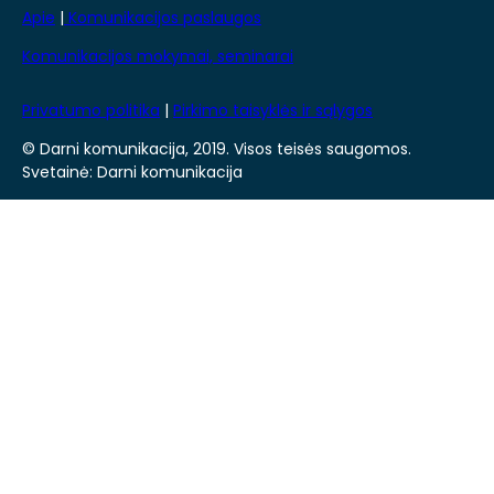
Apie
|
Komunikacijos paslaugos
Komunikacijos mokymai, seminarai
Privatumo politika
|
Pirkimo taisyklės ir sąlygos
© Darni komunikacija, 2019. Visos teisės saugomos.
Svetainė: Darni komunikacija