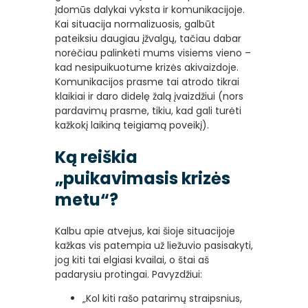
Įdomūs dalykai vyksta ir komunikacijoje.
Kai situacija normalizuosis, galbūt
pateiksiu daugiau įžvalgų, tačiau dabar
norėčiau palinkėti mums visiems vieno –
kad nesipuikuotume krizės akivaizdoje.
Komunikacijos prasme tai atrodo tikrai
klaikiai ir daro didelę žalą įvaizdžiui (nors
pardavimų prasme, tikiu, kad gali turėti
kažkokį laikiną teigiamą poveikį).
Ką reiškia
„puikavimasis krizės
metu“?
Kalbu apie atvejus, kai šioje situacijoje
kažkas vis patempia už liežuvio pasisakyti,
jog kiti tai elgiasi kvailai, o štai aš
padarysiu protingai. Pavyzdžiui:
„Kol kiti rašo patarimų straipsnius,