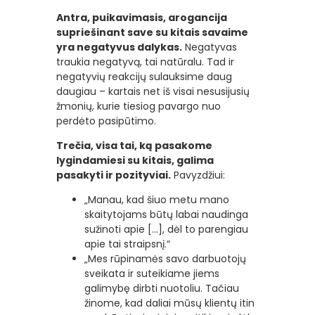
Antra, puikavimasis, arogancija
supriešinant save su kitais savaime
yra negatyvus dalykas.
Negatyvas
traukia negatyvą, tai natūralu. Tad ir
negatyvių reakcijų sulauksime daug
daugiau – kartais net iš visai nesusijusių
žmonių, kurie tiesiog pavargo nuo
perdėto pasipūtimo.
Trečia, visa tai, ką pasakome
lygindamiesi su kitais, galima
pasakyti ir pozityviai.
Pavyzdžiui:
„Manau, kad šiuo metu mano
skaitytojams būtų labai naudinga
sužinoti apie […], dėl to parengiau
apie tai straipsnį.“
„Mes rūpinamės savo darbuotojų
sveikata ir suteikiame jiems
galimybę dirbti nuotoliu. Tačiau
žinome, kad daliai mūsų klientų itin