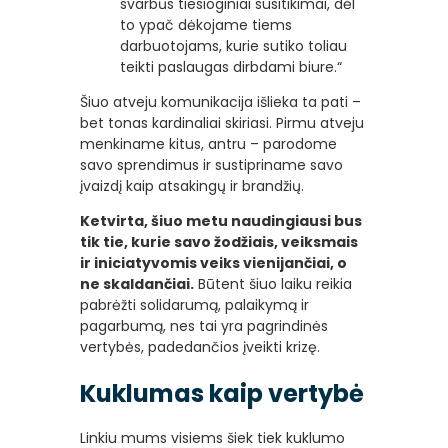
svarbūs tiesioginiai susitikimai, dėl
to ypač dėkojame tiems
darbuotojams, kurie sutiko toliau
teikti paslaugas dirbdami biure.“
Šiuo atveju komunikacija išlieka ta pati –
bet tonas kardinaliai skiriasi. Pirmu atveju
menkiname kitus, antru – parodome
savo sprendimus ir sustipriname savo
įvaizdį kaip atsakingų ir brandžių.
Ketvirta, šiuo metu naudingiausi bus
tik tie, kurie savo žodžiais, veiksmais
ir iniciatyvomis veiks vienijančiai, o
ne skaldančiai.
Būtent šiuo laiku reikia
pabrėžti solidarumą, palaikymą ir
pagarbumą, nes tai yra pagrindinės
vertybės, padedančios įveikti krizę.
Kuklumas kaip vertybė
Linkiu mums visiems šiek tiek kuklumo