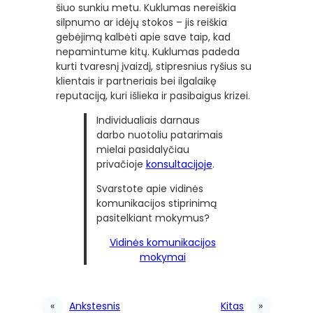
šiuo sunkiu metu. Kuklumas nereiškia
silpnumo ar idėjų stokos – jis reiškia
gebėjimą kalbėti apie save taip, kad
nepamintume kitų. Kuklumas padeda
kurti tvaresnį įvaizdį, stipresnius ryšius su
klientais ir partneriais bei ilgalaikę
reputaciją, kuri išlieka ir pasibaigus krizei.
Individualiais darnaus
darbo nuotoliu patarimais
mielai pasidalyčiau
privačioje
konsultacijoje
.
Svarstote apie vidinės
komunikacijos stiprinimą
pasitelkiant mokymus?
Vidinės komunikacijos
mokymai
«
Ankstesnis
Kitas
»