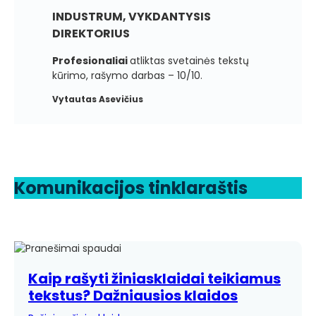
INDUSTRUM, VYKDANTYSIS
DIREKTORIUS
Profesionaliai
atliktas svetainės tekstų
kūrimo, rašymo darbas – 10/10.
Vytautas Asevičius
Komunikacijos tinklaraštis
Kaip rašyti žiniasklaidai teikiamus
tekstus? Dažniausios klaidos