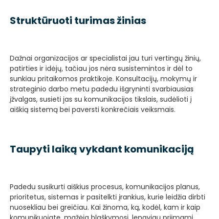
Struktūruoti turimas žinias
Dažnai organizacijos ar specialistai jau turi vertingų žinių,
patirties ir idėjų, tačiau jos nėra susistemintos ir dėl to
sunkiau pritaikomos praktikoje. Konsultacijų, mokymų ir
strateginio darbo metu padedu išgryninti svarbiausias
įžvalgas, susieti jas su komunikacijos tikslais, sudėlioti į
aiškią sistemą bei paversti konkrečiais veiksmais.
Taupyti laiką vykdant komunikaciją
Padedu susikurti aiškius procesus, komunikacijos planus,
prioritetus, sistemas ir pasitelkti įrankius, kurie leidžia dirbti
nuosekliau bei greičiau. Kai žinoma, ką, kodėl, kam ir kaip
komunikuojate, mažėja blaškymosi, lengviau priimami