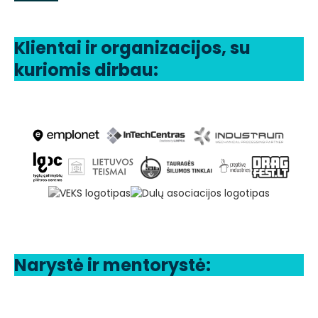
Klientai ir organizacijos, su
kuriomis dirbau:
Narystė ir mentorystė: