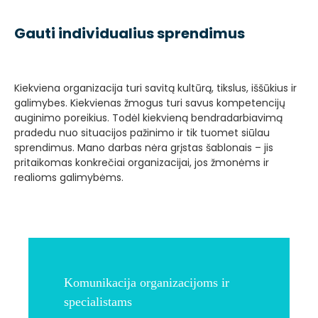
Gauti individualius sprendimus
Kiekviena organizacija turi savitą kultūrą, tikslus, iššūkius ir
galimybes. Kiekvienas žmogus turi savus kompetencijų
auginimo poreikius. Todėl kiekvieną bendradarbiavimą
pradedu nuo situacijos pažinimo ir tik tuomet siūlau
sprendimus. Mano darbas nėra grįstas šablonais – jis
pritaikomas konkrečiai organizacijai, jos žmonėms ir
realioms galimybėms.
Komunikacija organizacijoms ir
specialistams