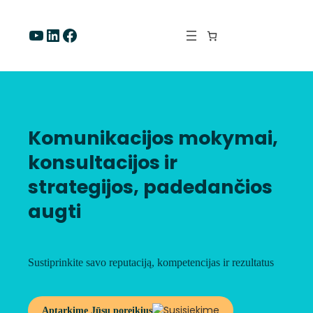
Eiti
prie
YouTube
LinkedIn
Facebook
turinio
Komunikacijos mokymai,
konsultacijos ir
strategijos, padedančios
augti
Sustiprinkite savo reputaciją, kompetencijas ir rezultatus
Aptarkime Jūsų poreikius