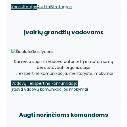
Konsultacijos
Auditai
Strategijos
Įvairių grandžių vadovams
Kai reikia stiprinti vadovo autoritetą ir matomumą
bei atstovauti organizacijai
→ ekspertinė komunikacija, mentorystė, mokymai
Vadovų | ekspertinė komunikacija
Įrašyti vadovų komunikacijos mokymai
Augti norinčioms komandoms