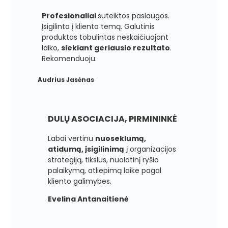
Profesionaliai
suteiktos paslaugos.
Įsigilinta į kliento temą. Galutinis
produktas tobulintas neskaičiuojant
laiko,
siekiant geriausio rezultato
.
Rekomenduoju.
Audrius Jasėnas
DULŲ ASOCIACIJA, PIRMININKĖ
Labai vertinu
nuoseklumą,
atidumą, įsigilinimą
į organizacijos
strategiją, tikslus, nuolatinį ryšio
palaikymą, atliepimą laike pagal
kliento galimybes.
Evelina Antanaitienė