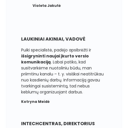
Violeta Jakutė
LAUKINIAI AKINIAI, VADOVĖ
Puiki specialistė, padėjo apsibrėžti ir
išsigryninti naujai įkurto verslo
komunikaciją
. Labai patiko, kad
susitvarkėme nuotoliniu būdu, man
priimtinu kanalu – t. y. visiškai neatitrūkau
nuo kasdienių darbų. Informaciją gavau
tvarkingai susistemintą, tad nebus
keblumų organizuojant darbus.
Kotryna Meidė
INTECHCENTRAS, DIREKTORIUS