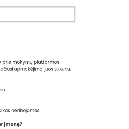
imo prie mokymų platformos
mačiusi apmokėjimą, juos sukuriu.
ono.
aikas neribojamas.
per įmonę?