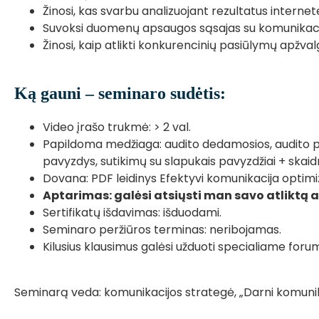
Žinosi, kas svarbu analizuojant rezultatus internet
Suvoksi duomenų apsaugos sąsajas su komunikaci
Žinosi, kaip atlikti konkurencinių pasiūlymų apžval
Ką gauni – seminaro sudėtis:
Video įrašo trukmė: > 2 val.
Papildoma medžiaga: audito dedamosios, audito 
pavyzdys, sutikimų su slapukais pavyzdžiai + skaid
Dovana: PDF leidinys Efektyvi komunikacija optimi
Aptarimas: galėsi atsiųsti man savo atliktą au
Sertifikatų išdavimas: išduodami.
Seminaro peržiūros terminas: neribojamas.
Kilusius klausimus galėsi užduoti specialiame foru
Seminarą veda: komunikacijos strategė, „Darni komuni