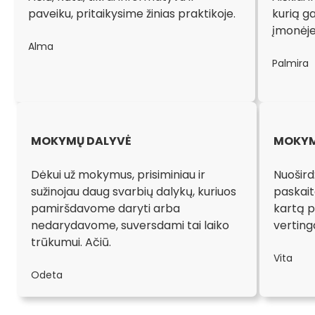
paveiku, pritaikysime žinias praktikoje.
kurią g
įmonėj
Alma
Palmira
MOKYMŲ DALYVĖ
MOKYM
Dėkui už mokymus, prisiminiau ir
Nuošird
sužinojau daug svarbių dalykų, kuriuos
paskaita
pamiršdavome daryti arba
kartą pe
nedarydavome, suversdami tai laiko
verting
trūkumui. Ačiū.
Vita
Odeta