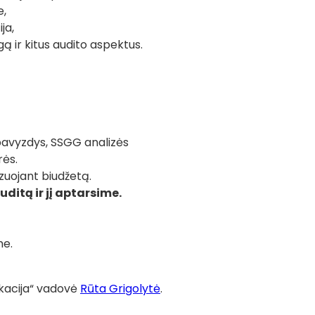
k
e,
o
ja,
m
gą ir kitus audito aspektus.
u
n
i
k
a
pavyzdys, SSGG analizės
c
rės.
i
zuojant biudžetą.
j
ditą ir jį aptarsime.
o
s
a
me.
u
d
i
kacija“ vadovė
Rūta Grigolytė
.
t
a