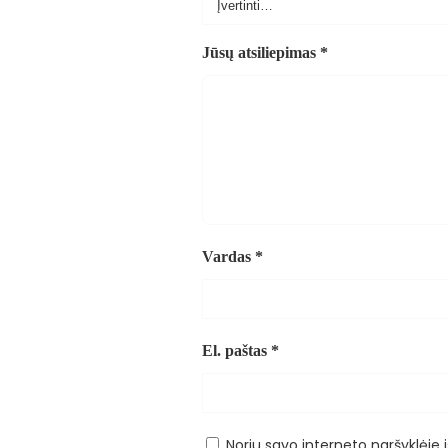
Jūsų atsiliepimas
*
Vardas
*
El. paštas
*
Noriu savo interneto naršyklėje i