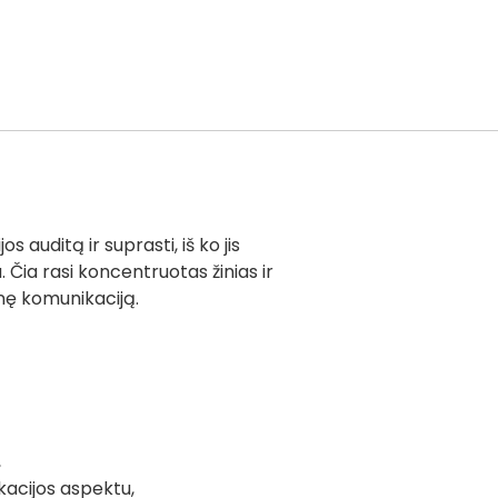
u
k
t
o
k
i
e
k
i
s auditą ir suprasti, iš ko jis
s
. Čia rasi koncentruotas žinias ir
:
inę komunikaciją.
I
š
o
r
i
n
ė
,
s
kacijos aspektu,