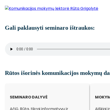
Gali paklausyti seminaro ištraukos:
Rūtos išorinės komunikacijos mokymų dal
SEMINARO DALYVĖ
M
OKYM
Ačiū, Rūta, tikrai informatyvu ir
Aiškiai 