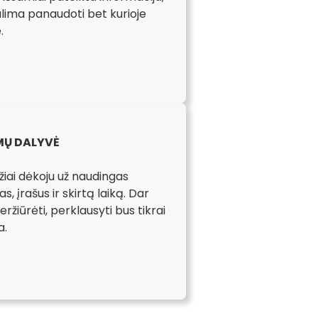
alima panaudoti bet kurioje
e.
Ų DALYVĖ
žiai dėkoju už naudingas
s, įrašus ir skirtą laiką. Dar
ržiūrėti, perklausyti bus tikrai
a.