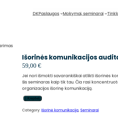
DK
Paslaugos
Mokymai, seminarai
Tinkl
tarimas
Išorinės komunikacijos audit
59,00
€
Jei nori išmokti savarankiškai atlikti išorinės ko
šis seminaras kaip tik tau. Čia rasi koncentruota
organizacijos išorinę komunikaciją.
p
Į Krepšelį
r
o
Category:
Išorinė komunikacija
, 
Seminarai
d