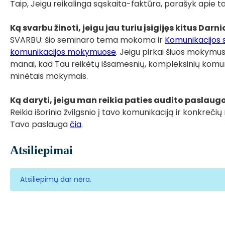
Taip, Jeigu reikalinga sąskaita-faktūra, parašyk apie 
Ką svarbu žinoti, jeigu jau turiu įsigijęs kitus D
SVARBU: šio seminaro tema mokoma ir
Komunikacijos 
komunikacijos mokymuose
. Jeigu pirkai šiuos mokymus
manai, kad Tau reikėtų išsamesnių, kompleksinių komun
minėtais mokymais.
Ką daryti, jeigu man reikia paties audito paslaug
Reikia išorinio žvilgsnio į tavo komunikaciją ir konkreči
Tavo paslauga
čia
.
Atsiliepimai
Atsiliepimų dar nėra.