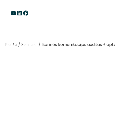
Eiti
prie
YouTube
LinkedIn
Facebook
turinio
/
/ Išorinės komunikacijos auditas + ap
Pradžia
Seminarai