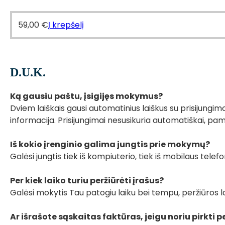
59,00
€
Į krepšelį
D.U.K.
Ką gausiu paštu, įsigijęs mokymus?
Dviem laiškais gausi automatinius laiškus su prisijung
informacija. Prisijungimai nesusikuria automatiškai, pa
Iš kokio įrenginio galima jungtis prie mokymų?
Galėsi jungtis tiek iš kompiuterio, tiek iš mobilaus telef
Per kiek laiko turiu peržiūrėti įrašus?
Galėsi mokytis Tau patogiu laiku bei tempu, peržiūros l
Ar išrašote sąskaitas faktūras, jeigu noriu pirkti 