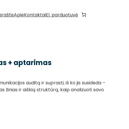
araštis
Apie
Kontaktai
El. parduotuvė
as + aptarimas
munikacijos auditą ir suprasti, iš ko jis susideda –
s žinias ir aiškią struktūrą, kaip analizuoti savo