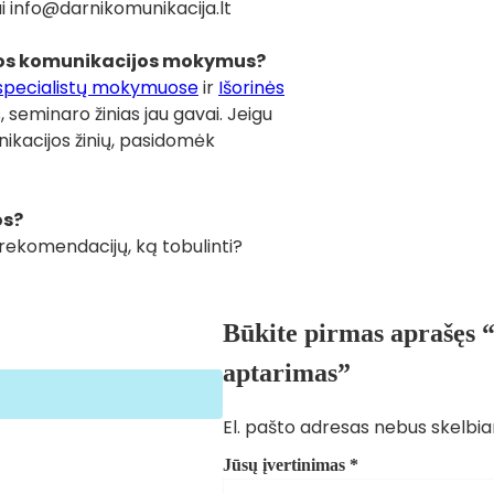
tai info@darnikomunikacija.lt
arnios komunikacijos mokymus?
specialistų mokymuose
ir
Išorinės
, seminaro žinias jau gavai. Jeigu
ikacijos žinių, pasidomėk
os?
ų rekomendacijų, ką tobulinti?
Būkite pirmas aprašęs “
aptarimas”
El. pašto adresas nebus skelbi
Jūsų įvertinimas
*